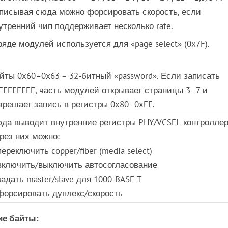
писывая сюда можно форсировать скорость, если
утренний чип поддерживает несколько rate.
ряде модулей используется для «page select» (0x7F).
йты 0x60–0x63 = 32-битный «password». Если записать
FFFFFFFF, часть модулей открывает страницы 3–7 и
зрешает запись в регистры 0x80–0xFF.
да выводит внутренние регистры PHY/VCSEL-контроллер
рез них можно:
переключить copper/fiber (media select)
включить/выключить автосогласование
задать master/slave для 1000-BASE-T
форсировать дуплекс/скорость
ие байты: