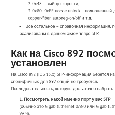
0x48 – выбор скорости;
0x80–0xFF после unlock – полноценный до
copper/fiber, autoneg-on/off и т.д.
Всё остальное – справочная информация, п
реализованы в данном экземпляре SFP.
Как на Cisco 892 посм
установлен
На Cisco 892 (IOS 15.x) SFP-информация берётся и
специфичных для 892 опций не требуется.
Последовательность, которую достаточно набрать
Посмотреть, какой именно порт у вас SFP
(обычно это GigabitEthernet 0/8/0 или GigabitE
VAM):