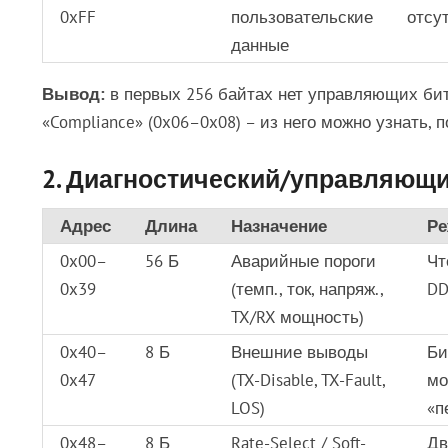
0xFF
пользовательские
отсу
данные
Вывод:
в первых 256 байтах нет управляющих бит
«Compliance» (0x06–0x08) – из него можно узнать, 
2. Диагностический/управляющий
Адрес
Длина
Назначение
Ре
0x00–
56 Б
Аварийные пороги
Чт
0x39
(темп., ток, напряж.,
DD
TX/RX мощность)
0x40–
8 Б
Внешние выводы
Би
0x47
(TX-Disable, TX-Fault,
мо
LOS)
«п
0x48–
8 Б
Rate-Select / Soft-
Дв