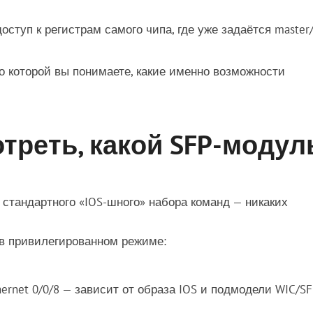
ступ к регистрам самого чипа, где уже задаётся master/
о которой вы понимаете, какие именно возможности
отреть, какой SFP-модул
з стандартного «IOS-шного» набора команд — никаких
 в привилегированном режиме:
thernet 0/0/8 — зависит от образа IOS и подмодели WIC/SF