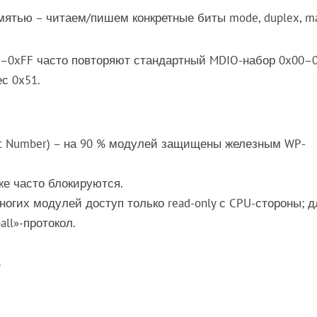
мятью – читаем/пишем конкретные биты mode, duplex, ma
0–0xFF часто повторяют стандартный MDIO-набор 0x00–
с 0x51.
rt Number) – на 90 % модулей защищены железным WP-
же часто блокируются.
ногих модулей доступ только read-only с CPU-стороны; д
ll»-протокол.
о