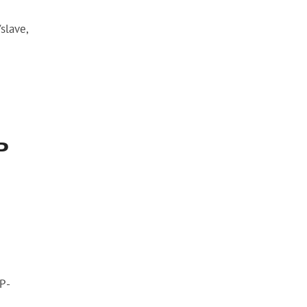
slave,
ь
P-