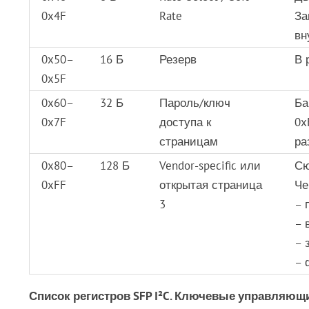
0x4F
Rate
За
вн
0x50–
16 Б
Резерв
В 
0x5F
0x60–
32 Б
Пароль/ключ
Ба
0x7F
доступа к
0x
страницам
ра
0x80–
128 Б
Vendor-specific или
Сю
0xFF
открытая страница
Че
3
– 
– 
– 
– 
Список регистров SFP I²C. Ключевые управляющ