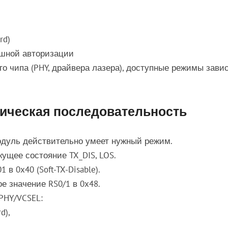
rd)
пешной авторизации
о чипа (PHY, драйвера лазера), доступные режимы завис
актическая последовательность
модуль действительно умеет нужный режим.
ущее состояние TX_DIS, LOS.
в 0x40 (Soft-TX-Disable).
е значение RS0/1 в 0x48.
PHY/VCSEL:
d),