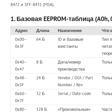
8472 и SFF-8431 (MSA).
1. Базовая EEPROM-таблица (A0h, 
Адрес
Длина
Назначение
Что 
0x00–
64 Б
ID и базовые
Тип п
0x3F
константы
чита
теор
0x40–
8 Б
Дата/номер
Толь
0x47
производства
0x48–
24 Б
Vendor / OUI / Part
Толь
0x5F
Number / Rev
0x60–
32 Б
Serial / Date-code
Толь
0x7F
0x80–
128 Б
«Произвольные»
Част