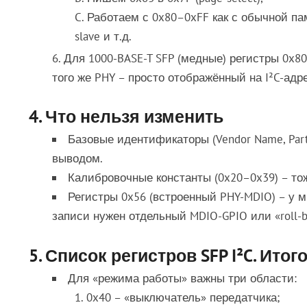
Работаем с 0x80–0xFF как с обычной па
slave и т.д.
Для 1000-BASE-T SFP (медные) регистры 0x8
того же PHY – просто отображённый на I²C-адре
4. Что нельзя изменить
Базовые идентификаторы (Vendor Name, Pa
выводом.
Калибровочные константы (0x20–0x39) – то
Регистры 0x56 (встроенный PHY-MDIO) – у м
записи нужен отдельный MDIO-GPIO или «roll-ba
5. Список регистров SFP I²C. Итог
Для «режима работы» важны три области:
0x40 – «выключатель» передатчика;