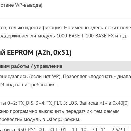
тствие WP-вывода).
ов, только идентификация. Но именно здесь лежит поле
поддерживает ли модуль 1000-BASE-T, 100-BASE-FX и т.д.
 EEPROM (A2h, 0x51)
жим работы / управление
ение/запись (если нет WP). Позволяет «подогнать» диап
M под ваши требования.
ты 0–2: TX_DIS, 3–4: TX_FLT, 5: LOS. Записав «1» в 0x40[0]
жно программно выключить передатчик, тем самым
еревести» модуль в «sleep»-режим.
а бита: RS0, RS1. 00 = <1 Г, 01 = 1 Г, 10 = 2 Г, 11 = 2,5/3 Г.