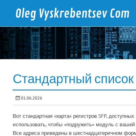
Skip
to
Oleg Vyskrebentsev Com
content
Электроника, программирование, автоматика
Стандартный список р
01.06.2026
Вот стандартная «карта» регистров SFP, доступных 
использовать, чтобы «подружить» модуль с вашей
Все адреса приведены в шестнадцатеричном формат