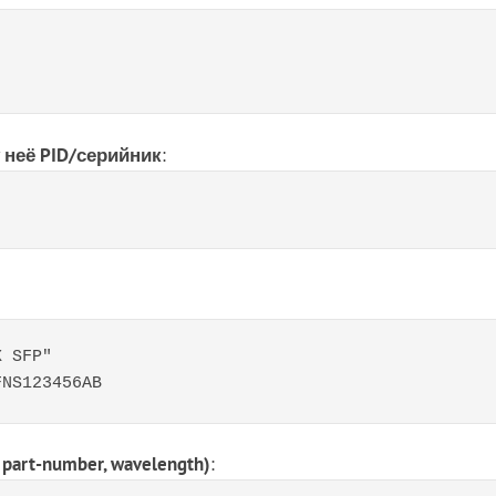
 неё PID/серийник
:
 SFP"

FNS123456AB
art-number, wavelength)
: