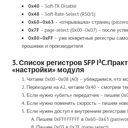
0x40
– Soft-TX-Disable
0x48
– Soft-Rate-Select (RS0/1)
0x60–0x63
– «открывашка» страниц (passwo
0x7F
– page-select (0x00–0x07) – после ус
0x80–0xFF
– уже конкретные регистры самог
прошивки и производителя
3. Список регистров SFP I²C.Пр
«настройки» модуля
Читаем 0x00–0x08 (A0) – убеждаемся, что 
Переходим на A2, читаем 0x40 – смотрим тек
Если нужно «убить» передатчик – пишем 0x01 
Если нужно поменять скорость – пишем ново
Если нужен доступ к внутренним регистрам 
Пишем 0xFFFFFFFF в 0x60–0x63 (passwor
Пишем 0x03 в 0x7F (page-select),